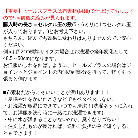
【重要】ヒールズプラスは布素材(組紐)で仕上げております
ので5％前後の縮みが見られます。
購入時の長さ＝セルクル玉の数
(5～6ミリに1つセルクル玉
が入っております。)とお考え下さい。
もちろん、縮んでも効果に変わりはありませんのでご安心
ください。
例えば52cm標準サイズの場合はお洗濯や経年変化として
48.5～50cmになります。
お洋服のしわを伸ばすように、ヒールズプラスの場合はジ
ョイントとジョイントの内側の紐部分を持って、軽く引っ
張ると伸びます！
■布素材だからこそいいことが沢山あります！！
・夏場や汗をかいたときなどでもベタベタしない。
・お洗濯が容易にできていつでも清潔！(洗濯ネットに入れ
て、お洋服を洗う時に一緒にお洗濯できます)
・中に水が溜まることがないので、臭くなりづらい！
・注文したものが長ければ、送料ご負担のみで短くするこ
ともできます！