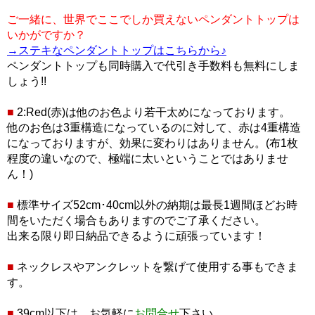
ご一緒に、世界でここでしか買えないペンダントトップは
いかがですか？
→ステキなペンダントトップはこちらから♪
ペンダントトップも同時購入で代引き手数料も無料にしま
しょう!!
■
2:Red(赤)は他のお色より若干太めになっております。
他のお色は3重構造になっているのに対して、赤は4重構造
になっておりますが、効果に変わりはありません。(布1枚
程度の違いなので、極端に太いということではありませ
ん！)
■
標準サイズ52cm･40cm以外の納期は最長1週間ほどお時
間をいただく場合もありますのでご了承ください。
出来る限り即日納品できるように頑張っています！
■
ネックレスやアンクレットを繋げて使用する事もできま
す。
■
39cm以下は、お気軽に
お問合せ
下さい。