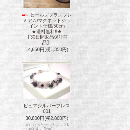
ヒールズプラスプレ
ミアム/マグネットジョ
イント仕様/50cm
★送料無料!!★
【30日間返品保証商
品】
14,850円(税1,350円)
ピュアシルバーブレス
001
30,800円(税2,800円)
世界にたった一つのブレスレ
ット(約14～15cm)