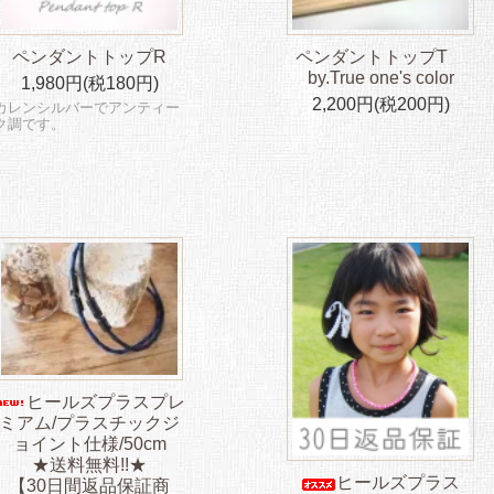
ペンダントトップR
ペンダントトップT
by.True one's color
1,980円(税180円)
2,200円(税200円)
カレンシルバーでアンティー
ク調です。
ヒールズプラスプレ
ミアム/プラスチックジ
ョイント仕様/50cm
★送料無料!!★
ヒールズプラス
【30日間返品保証商