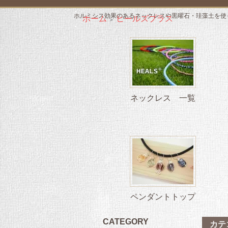
ホルミシス効果のあるネックレスや黒曜石・珪藻土を使
ホーム
ヒールズプラス
＞
ネックレス 一覧
ペンダントトップ
CATEGORY
カテ