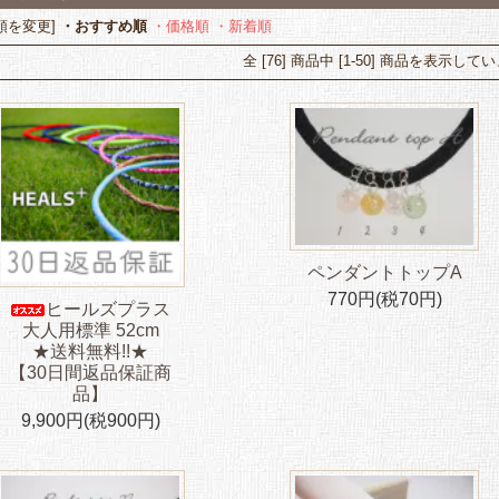
順を変更]
・おすすめ順
・価格順
・新着順
全 [76] 商品中 [1-50] 商品を表示して
ペンダントトップA
770円(税70円)
ヒールズプラス
大人用標準 52cm
★送料無料!!★
【30日間返品保証商
品】
9,900円(税900円)