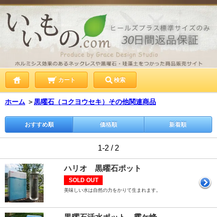
カート
検索
ホーム
＞
黒曜石（コクヨウセキ）その他関連商品
おすすめ順
価格順
新着順
1-2 / 2
ハリオ 黒曜石ポット
SOLD OUT
美味しい水は自然の力をかりて生まれます。