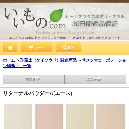
カート
検索
ホーム
＞
珪藻土（ケイソウド）関連商品
＞
サメジマコーポレーショ
ン珪藻土 一覧
前の商品へ
次の商品へ
リターナルパウダーA(エース)