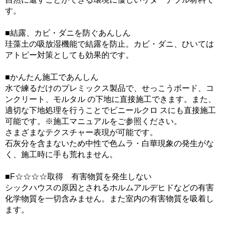
す。
■結露、カビ・ダニを防ぐあんしん
珪藻土の吸放湿機能で結露を防止。カビ・ダニ、ひいては
アトピー対策としても効果的です。
■かんたん施工であんしん
水で練るだけのプレミックス製品で、せっこうボード、コ
ンクリート、モルタル の下地に直接施工できます。また、
適切な下地処理を行うことでビニールクロ スにも直接施工
可能です。※施工マニュアルをご参照ください。
さまざまなテクスチャー表現が可能です。
石灰分を含まないため中性で色ムラ・白華現象の発生がな
く、施工時に手も荒れません。
■F☆☆☆☆取得 有害物質を発生しない
シックハウスの原因とされるホルムアルデヒドなどの有害
化学物質を一切含みません。また室内の有害物質を吸着し
ます。