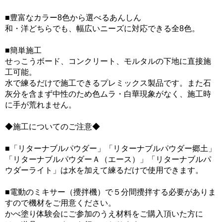
■豊富なカラー8色から選べるあんしん
和・洋どちらでも、幅広いニーズに対応できる全8色。
■簡単施工
せっこうボード、コンクリート、モルタルの下地に直接施
工可能。
水で練るだけで施工できるプレミックス製品です。また石
灰分を含まず中性のため色ムラ・白華現象がなく、施工時
に手が荒れません。
◆施工についてのご注意◆
■「リターナブルパウダー」「リターナブルパウダー郷土」
「リターナブルパウダーＡ（エース）」「リターナブルパ
ウダーライト」は水を加えて練るだけで使用できます。
■電動のミキサー（攪拌機）で５分間攪拌する必要がありま
すので機材をご用意ください。
かべ塗り体験会にご参加のうえ材料をご購入頂いた方に