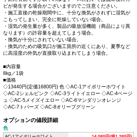
ビが発生する場合がございますのでご注意ください。
・施工直後の乾燥期間中に、十分な換気がされずに湿気が
こもってしまい、完全に乾燥していない場合。
・湿気の発生量が多く、製品の吸放湿機能（商品により異
なります）の許容量を超えてしまう場合。
・換気が十分にされていない場合。
・換気のための吸気口が施工箇所の近くにあり、夏季など
に高湿度の外気が直接取り込まれてしまう場合。
■内容量
8kg／1袋
■価格
◇13440円(定価16800円) 色 ◇AC-1アイボリーホワイト
◇AC-2シェルピンク ◇AC-3ライトイエロー ◇AC-4ベージ
ュ ◇AC-5メイズイエロー ◇AC-6マンダリンオレンジ
◇AC-7トパーズ ◇AC-8オリーブグリーン
オプションの値段詳細
色
AC-1アイボリーホワイト
14,080円(税1,280円)