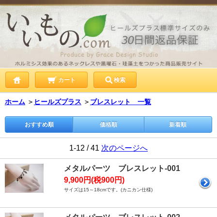
カート
検索
ホーム
＞
ヒールズプラス
＞
ブレスレット 一覧
おすすめ順
価格順
新着順
1-12 / 41
次のページへ
メタルパーツ ブレスレット-001
9,900円(税900円)
サイズは15～18cmです。(カニカン仕様)